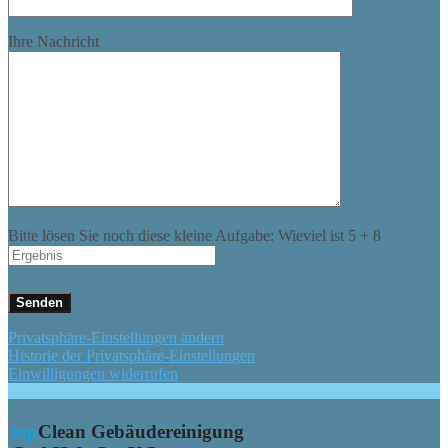
Ihre Nachricht
Bitte lösen Sie noch diese kleine Aufgabe: Wieviel ist
5
+
8
Privatsphäre-Einstellungen ändern
Historie der Privatsphäre-Einstellungen
Einwilligungen widerrufen
top
Clean
Gebäudereinigung