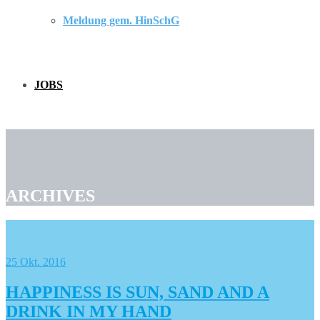
Meldung gem. HinSchG
JOBS
ARCHIVES
25
Okt. 2016
HAPPINESS IS SUN, SAND AND A
DRINK IN MY HAND