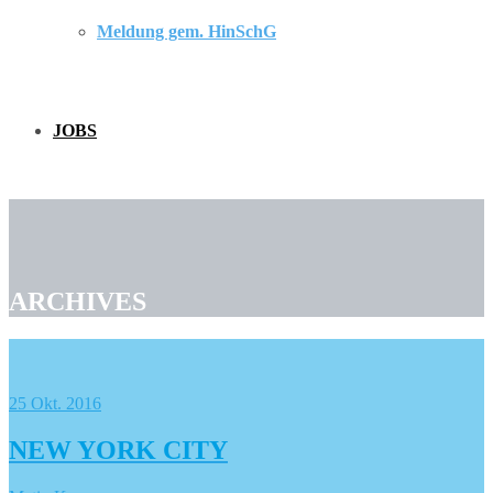
Meldung gem. HinSchG
JOBS
ARCHIVES
25
Okt. 2016
NEW YORK CITY