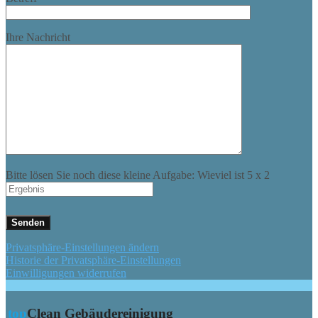
Ihre Nachricht
Bitte lösen Sie noch diese kleine Aufgabe: Wieviel ist
5
x
2
Privatsphäre-Einstellungen ändern
Historie der Privatsphäre-Einstellungen
Einwilligungen widerrufen
top
Clean
Gebäudereinigung